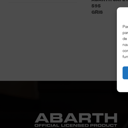
595
GRIS
Par
par
de
nav
con
fu