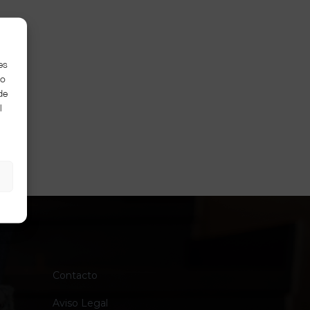
es
to
de
l
Contacto
Aviso Legal