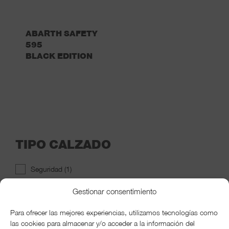
ABARTH SAFETY
595
BLACK EDITION
TIPO CALZADO
Seguridad
(1)
Gestionar consentimiento
Para ofrecer las mejores experiencias, utilizamos tecnologías como
COLOR
las cookies para almacenar y/o acceder a la información del